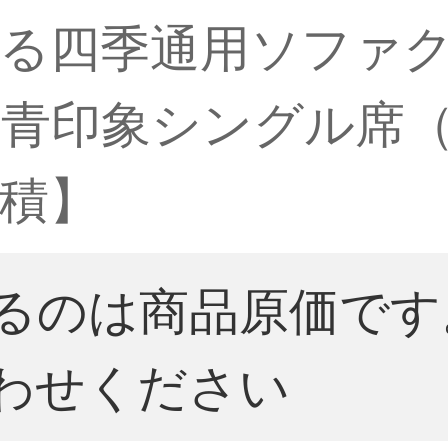
る四季通用ソファ
印象シングル席（90
積】
るのは商品原価です
わせください