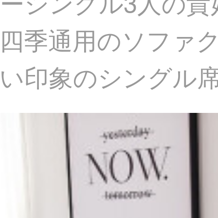
ーシングル3人の貴
る四季通用のソファ
印象のシングル席（9