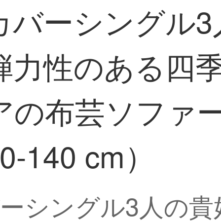
カバーシングル3
弾力性のある四
アの布芸ソファ
140 cm）
ーシングル3人の貴