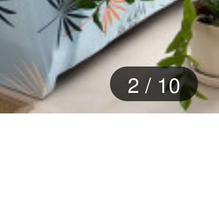
2
/
10