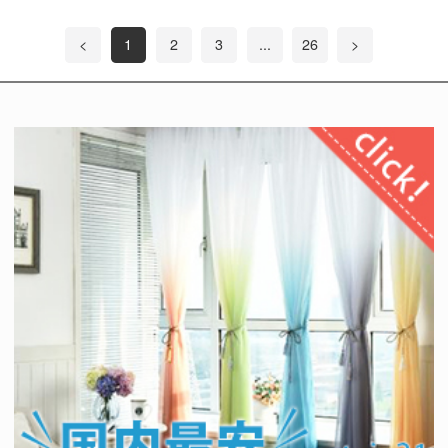
<
1
2
3
...
26
>