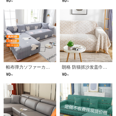
¥0~
¥0~
帕布弹力ソファーカバー罩全包四季通用万能套防滑沙发垫北欧沙发简约组合防猫抓沙发巾 粉色爱心 单人(尺寸为长度区间)90-140cm单件
朗格 防猫抓沙发盖巾简约现代防滑ソファーカバー罩纯色沙发垫盖布四季通用款 交织T型格-奶茶条 130*180cm
¥0~
¥0~