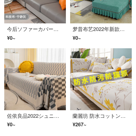
今后ソファーカバー笠科技布防水防猫抓全包罩通用2021新款弹力定做沙发垫 科技布-宁静灰 加大单人【宽70-90cm*长70-90cm】
梦昔布艺2022年新款沙发垫套装四季ソファーカバー罩全包坐垫子简约ファブリックソファー巾防滑盖布沙发组合通用支持定做 三只猫-绿 【定做不收费拍沙发照片】联系客服算价格
¥0~
¥0~
佐依良品2022シュニエ沙发盖布ins风棋盘格四季防滑全包万能ソファーカバー罩全盖巾 棋盘格-深灰 180*230cm
蘭麗坊 防水コットンリネン沙发垫套装夏季通用防滑套罩巾全包简约现代盖布座垫子客厅组合123红木革張りのソファ贵妃定做 锦绣年华【防水款】 宽70*长70cm(可做扶手或靠背巾)一张
¥0~
¥267~