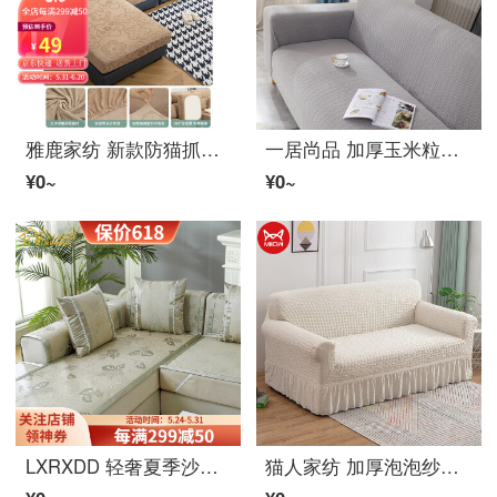
雅鹿家纺 新款防猫抓弹力沙发笠全包ソファーカバー罩防滑巾沙发全盖布组合沙发垫四季通用 太阳花-驼色【四维提花款】 靠背套M码【宽30-55cm，长60-90cm】
一居尚品 加厚玉米粒弹力ソファーカバー沙发罩全包沙发垫四季通用沙发笠 浅灰 小三人沙发
¥0~
¥0~
LXRXDD 轻奢夏季沙发垫夏天款冰丝凉席垫沙发坐垫子客厅防滑全包萬能ソファーカバー罩 绿曼 定制专拍
猫人家纺 加厚泡泡纱裙摆ソファーカバー罩全包防滑沙发巾全盖四季通用简约北欧风组合贵妃式沙发垫套防猫抓 单色蜡白 双人