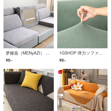
梦娅兹（MENyAZI） 加厚弹力沙发垫套罩全包四季通用海绵座垫套子组合式ソファーカバー沙发笠保护套罩 QT太阳花-银灰 单人套 适用宽65-85cm*长65-85cm
1GSHOP 弹力ソファーカバー加厚米粒フランネル沙发罩全包四季通用防滑沙发垫罩巾 抹茶绿玉米粒 参考主图2测量235-300cm
¥0~
¥0~