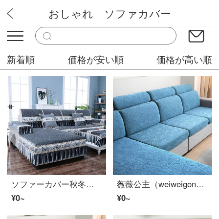
おしゃれ ソファカバー
KABA
新着順
価格が安い順
価格が高い順
ソファーカバー秋冬新款沙发垫通用防滑ソファーカバー全包坐垫套靠背罩简约定制垫子 花睡神 意大利フランネル灰色 定做尺联系
薇薇公主（weiweigongzhu） 弹力沙发垫套罩全包四季通用海绵座垫套子组合式ソファーカバー沙发笠保护 太阳花水蓝 贵妃套适用宽85-115cm*长145-180cm
¥0~
¥0~