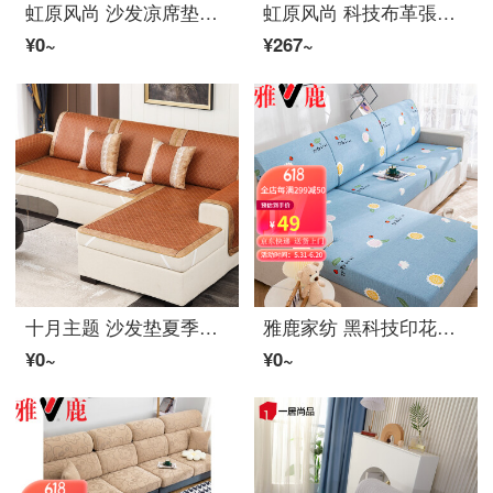
虹原风尚 沙发凉席垫天然竹席沙发垫夏季竹坐垫皮木布组合ソファーカバー罩巾全包環境にやさしい竹条沙发垫可定制 墨竹竹席-简约款 宽80*长120cm一张
虹原风尚 科技布革張りのソファ套罩全包全套四季通用防水防污防猫抓懒人沙发巾全包围弹力防滑坐垫不粘毛万能ソファーカバー 科韵-灰色 45*45cm抱枕套(不含芯)一张
¥0~
¥267~
十月主题 沙发垫夏季夏天款防滑冰丝藤席坐垫客厅通用全包ソファーカバー罩全盖凉席 秋浓360套装
雅鹿家纺 黑科技印花凉感冰丝沙发笠ソファーカバー罩全包套ファブリックソファー垫巾弹力沙发保护罩全盖 朝气葵 常规单人
¥0~
¥0~