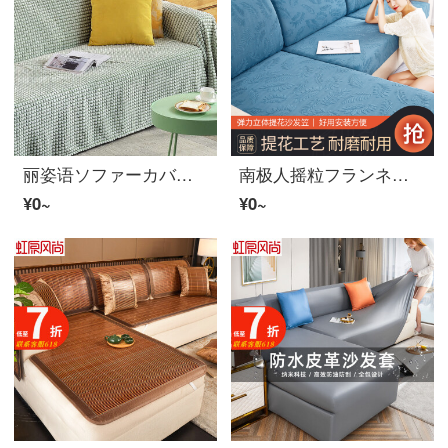
丽姿语ソファーカバー防猫抓全包通用型保护罩子沙发垫北欧简约沙发巾全盖布 薄青-(绿色) 宽1米*1.5米
南极人摇粒フランネルソファーカバー罩全包沙发罩沙发笠盖布四季通用沙发垫子坐垫防尘套 提花款-孔雀蓝Sum 加大单人：宽65-90x长65-95x高5-20
¥0~
¥0~