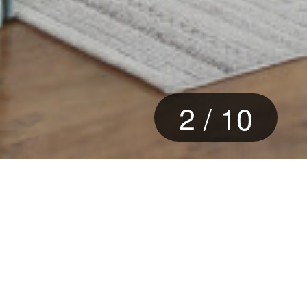
3
/
10