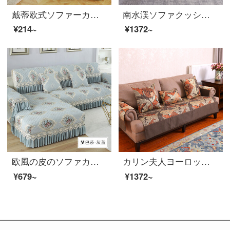
戴蒂欧式ソファーカバー全カバークッション布芸ソファーパッド123組み合わせ夏四季通用の窓枠マットカスタム伊莉莎-青片片70*70 cm+17裾
南水渓ソファクッションセット欧風布芸カスタマイズ実木セットソファカバー全カバー四季ソファタオル全カバー通用クッションソファーカバー布維恩斯180*300 cm
¥214~
¥1372~
欧風の皮のソファカバー滑り止め四季通用の貴妃が注文した全バックカバーの布芸ソファーカバーの夢のバルサ-灰色の青40*90 cm手すり
カリン夫人ヨーロッパ式ソファマットセット欧風クラシックソファカバーカバーカバーカバー123セット布芸四季通用ファッションシンプルで厚みのある滑り止めマットセルビアレトロカレー-シンプルなスタイルのソファマット90*75
¥679~
¥1372~