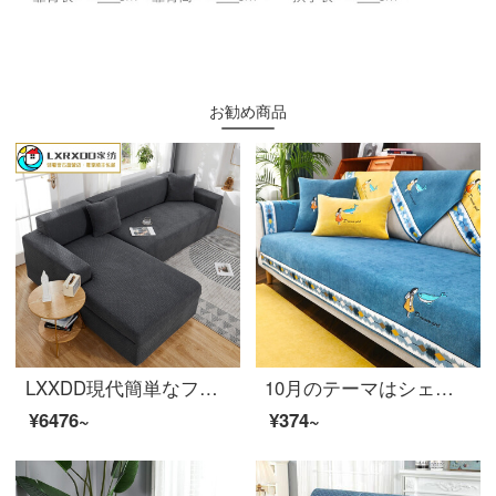
お勧め商品
LXXDD現代簡単なフルバック万能ストレッチソファカバーカバーソファクッション四季通用型ソファカバーカバーカバー布芸抽象-灰色XL
10月のテーマはシェニールのソファマット四季通用の滑り止め高級クッションに北欧のシンプルなソファーカバーを厚くした全カバーの小さい女の子90 X 90 cmです。
¥6476~
¥374~