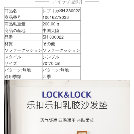
アイテム説明
商品名
レプリカSH 330022
商品番号
10016279038
商品毛重量
260.00 g
商品の産地
中国大陸
品番
SH 330022
材質
その他
ソファークッション
ソファークッション
スタイル
シンプル
サイズ
70*70 cm
パターン:無地
パターン:無地
適用季節
四季