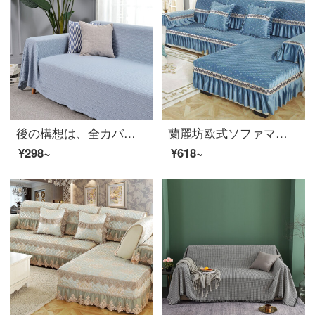
後の構想は、全カバー式ソファタオルの弾力性のあるソファーのベッドカバーの全カバーが純色で現代簡単です。四季通用ネットの赤いソファカバーの防塵保護パッド浅天藍90*90 cmです。
蘭麗坊欧式ソファマットセット毛绒滑り止めスカート通用ソファタオル貴妃位カスタマイズ可能ソファカバー全カバークッション星-青90*18 cmスカート
¥298~
¥618~