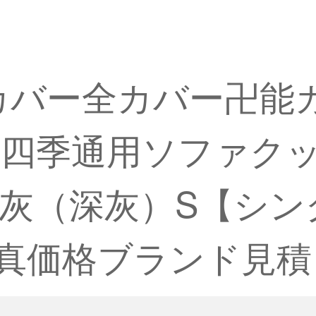
ーカバー全カバー卍能
ー四季通用ソファク
灰（深灰）S【シン
【写真価格ブランド見積