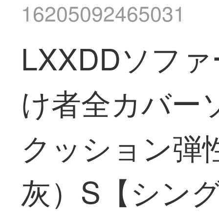
16205092465031
LXXDDソフ
け者全カバー
クッション弾
灰）S【シングル