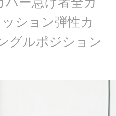
カバー怠け者全カ
クッション弾性カ
ングルポジション