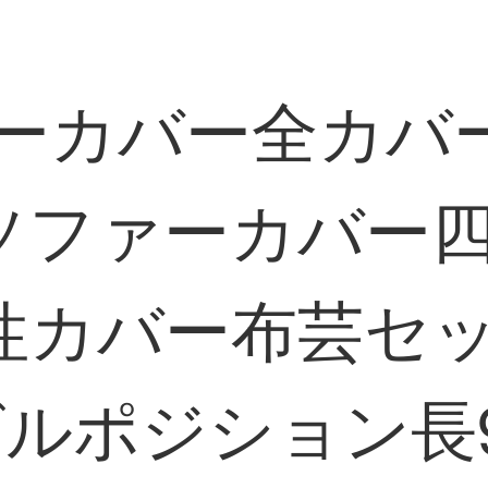
ァーカバー全カバ
ソファーカバー
性カバー布芸セ
ポジション長90-