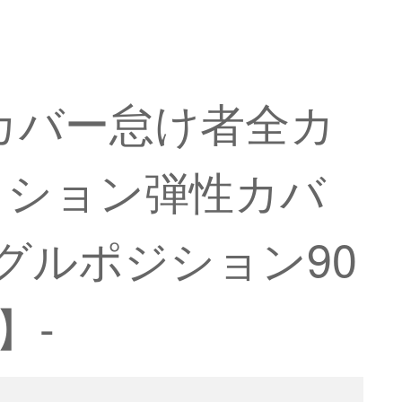
カバー怠け者全カ
ッション弾性カバ
グルポジション90
】-