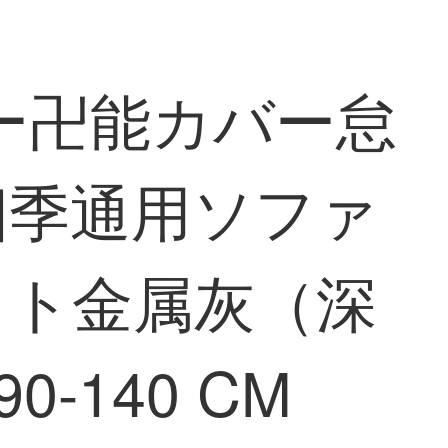
ー卍能カバー怠
四季通用ソファ
ット金属灰（深
140 CM