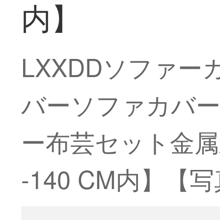
内】
LXXDDソファ
バーソファカバ
ー布芸セット金属
-140 CM内】