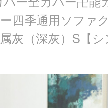
ーカバー全カバー卍能
ー四季通用ソファ
属灰（深灰）S【シ