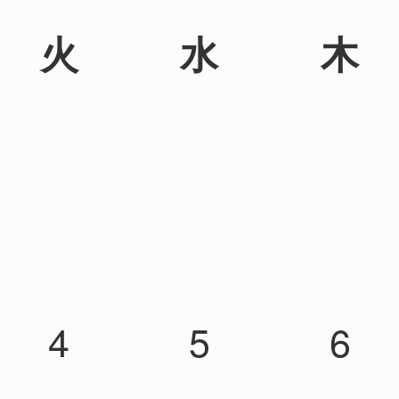
火
水
木
4
5
6