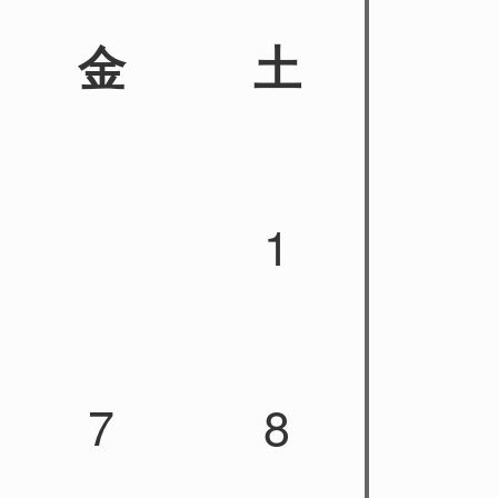
金
土
1
7
8